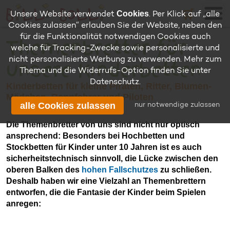
🛒
Cookies
Unsere Website verwendet
. Per Klick auf „alle
Cookies zulassen“ erlauben Sie der Website, neben den
für die Funktionalität notwendigen Cookies auch
Themenbretter für
welche für Tracking-Zwecke sowie personalisierte und
nicht personalisierte Werbung zu verwenden. Mehr zum
unsere Kinderbetten
Thema und die Widerrufs-Option finden Sie unter
Datenschutz
.
Kinderbetten für kleine Piraten, Ritter, Blumen-
Mädchen, Rennfahrer und Piloten
alle Cookies zulassen
nur notwendige zulassen
Die Themenbretter von uns sind nicht nur optisch
ansprechend: Besonders bei Hochbetten und
Stockbetten für Kinder unter 10 Jahren ist es auch
sicherheitstechnisch sinnvoll, die Lücke zwischen den
oberen Balken des
hohen Fallschutzes
zu schließen.
Deshalb haben wir eine Vielzahl an Themenbrettern
entworfen, die die Fantasie der Kinder beim Spielen
anregen: