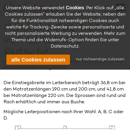
🛒
Cookies
Unsere Website verwendet
. Per Klick auf „alle
Cookies zulassen“ erlauben Sie der Website, neben den
für die Funktionalität notwendigen Cookies auch
Mögliche Positionen
welche für Tracking-Zwecke sowie personalisierte und
nicht personalisierte Werbung zu verwenden. Mehr zum
von Leiter und
Thema und die Widerrufs-Option finden Sie unter
Datenschutz
.
Rutsche
alle Cookies zulassen
nur notwendige zulassen
Mögliche Positionen von Leiter und Rutsche am
Hochbett oder Etagenbett
Die Einstiegsbreite im Leiterbereich beträgt 36,8 cm bei
den Matratzenlängen 190 cm und 200 cm, und 41,8 cm
bei Matratzenlänge 220 cm. Die Sprossen sind rund und
flach erhältlich und immer aus Buche.
Mögliche Leiterpositionen nach Ihrer Wahl: A, B, C oder
D.