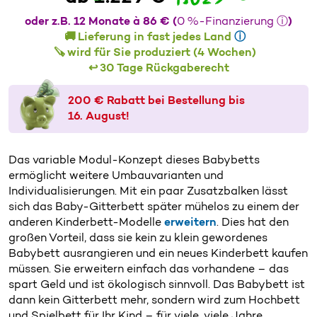
oder z.B. 12 Monate à 86 € (
0 %-Finanzierung ⓘ
)
🚚 Lieferung in fast jedes Land
ⓘ
🪚
wird für Sie produziert (4 Wochen)
↩️ 30 Tage Rückgaberecht
200 € Rabatt bei Bestellung bis
16. August!
Das variable Modul-Konzept dieses Babybetts
ermöglicht weitere Umbauvarianten und
Individualisierungen. Mit ein paar Zusatzbalken lässt
sich das Baby-Gitterbett später mühelos zu einem der
anderen Kinderbett-Modelle
erweitern
. Dies hat den
großen Vorteil, dass sie kein zu klein gewordenes
Babybett ausrangieren und ein neues Kinderbett kaufen
müssen. Sie erweitern einfach das vorhandene – das
spart Geld und ist ökologisch sinnvoll. Das Babybett ist
dann kein Gitterbett mehr, sondern wird zum Hochbett
und Spielbett für Ihr Kind – für viele, viele Jahre.