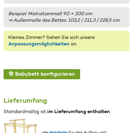
Beispiel: Matratzenmaß 90 × 200 cm
⇒ Außenmaße des Bettes: 103,2 / 211,3 / 228,5 cm
Kleines Zimmer? Sehen Sie sich unsere
Anpassungsmöglichkeiten
an.
🛠️ Babybett konfigurieren
Lieferumfang
Standardmäßig ist
im Lieferumfang enthalten
:
alle
Holzteile
für den Aufbau inkl.