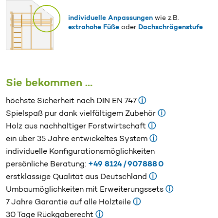
individuelle Anpassungen
wie z.B.
extrahohe Füße
oder
Dachschrägenstufe
Sie bekommen …
höchste Sicherheit nach DIN EN 747
ⓘ
Spielspaß pur dank vielfältigem Zubehör
ⓘ
Holz aus nachhaltiger Forstwirtschaft
ⓘ
ein über 35 Jahre entwickeltes System
ⓘ
individuelle Konfigurationsmöglichkeiten
persönliche Beratung:
+49 8124 / 907 888 0
erstklassige Qualität aus Deutschland
ⓘ
Umbaumöglichkeiten mit Erweiterungssets
ⓘ
7 Jahre Garantie auf alle Holzteile
ⓘ
30 Tage Rückgaberecht
ⓘ