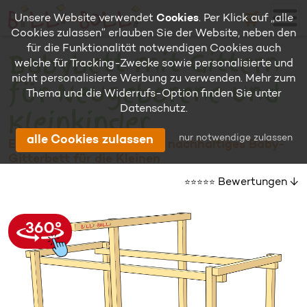
🛒
Unsere Website verwendet
Cookies
. Per Klick auf „alle
Cookies zulassen“ erlauben Sie der Website, neben den
für die Funktionalität notwendigen Cookies auch
Babybett mit Gittern
welche für Tracking-Zwecke sowie personalisierte und
nicht personalisierte Werbung zu verwenden. Mehr zum
für Neugeborene und
Thema und die Widerrufs-Option finden Sie unter
Datenschutz
.
Kleinkinder
nur notwendige zulassen
alle Cookies zulassen
Ein sicheres, variables und nachhaltiges Baby-
Gitterbett für die Kleinen
Bewertungen ↓
⭐⭐⭐⭐⭐