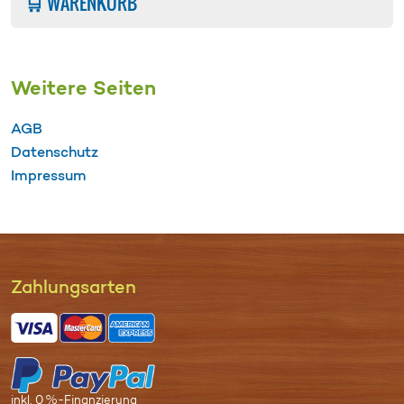
🛒 WARENKORB
Weitere Seiten
AGB
Datenschutz
Impressum
Zahl­ungs­arten
inkl. 0 %-Finanzierung