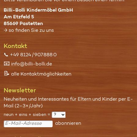
Bitte vereinbaren Sie vor einem Besuch einen Termin!
Billi-Bolli Kindermöbel GmbH
Am Etzfeld 5
85669 Pastetten
→ so finden Sie zu uns
Kontakt
📞
+49 8124 / 907 888 0
📧
info@billi-bolli.de
📝
alle Kontaktmöglichkeiten
Newsletter
Neuheiten und Interessantes für Eltern und Kinder per E-
Mail (2–3×/Jahr)
neun + eins + sieben =
abonnieren