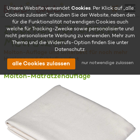
🛒
Unsere Website verwendet
Cookies
. Per Klick auf „alle
Cookies zulassen“ erlauben Sie der Website, neben den
für die Funktionalität notwendigen Cookies auch
Zubehör für unsere
welche für Tracking-Zwecke sowie personalisierte und
nicht personalisierte Werbung zu verwenden. Mehr zum
Matratzen
Thema und die Widerrufs-Option finden Sie unter
Datenschutz
.
Molton-Auflage und Unterbett für noch mehr
Hygiene und Schlafkomfort
nur notwendige zulassen
alle Cookies zulassen
Molton-Matratzenauflage