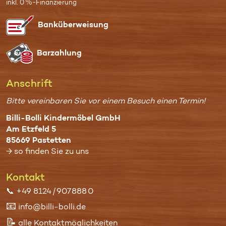
inkl. 0 %-Finanzierung
Bank­überweisung
Bar­zahlung
Anschrift
Bitte vereinbaren Sie vor einem Besuch einen Termin!
Billi-Bolli Kindermöbel GmbH
Am Etzfeld 5
85669 Pastetten
→ so finden Sie zu uns
Kontakt
📞
+49 8124 / 907 888 0
📧
info@billi-bolli.de
📝
alle Kontaktmöglichkeiten