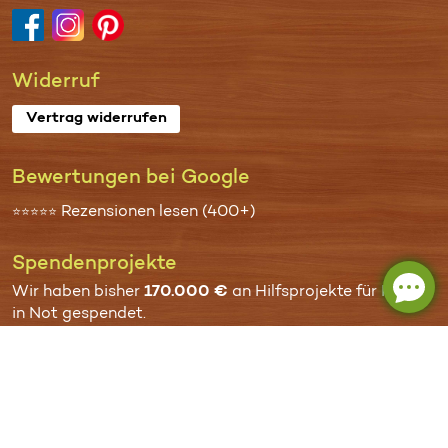
Widerruf
Vertrag widerrufen
Bewertungen bei Google
Rezensionen lesen (400+)
⭐⭐⭐⭐⭐
Spenden­projekte
Wir haben bisher
170.000 €
an
Hilfsprojekte für Kinder
in Not
gespendet.
Mehr
Häufige Fragen (FAQ)
Sitemap unserer Website
AGB