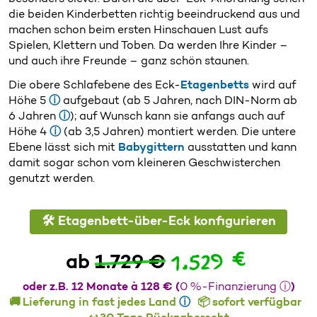
die beiden Kinderbetten richtig beeindruckend aus und
machen schon beim ersten Hinschauen Lust aufs
Spielen, Klettern und Toben. Da werden Ihre Kinder –
und auch ihre Freunde – ganz schön staunen.
Die obere Schlafebene des Eck-
Etagenbetts
wird auf
Höhe 5
ⓘ
aufgebaut (ab 5 Jahren, nach DIN-Norm ab
6 Jahren
ⓘ
); auf Wunsch kann sie anfangs auch auf
Höhe 4
ⓘ
(ab 3,5 Jahren) montiert werden. Die untere
Ebene lässt sich mit
Babygittern
ausstatten und kann
damit sogar schon vom kleineren Geschwisterchen
genutzt werden.
🛠️ Etagenbett-über-Eck konfigurieren
1.529 €
ab
1.729 €
oder z.B. 12 Monate à 128 € (
0 %-Finanzierung ⓘ
)
🚚 Lieferung in fast jedes Land
ⓘ
📦 sofort verfügbar