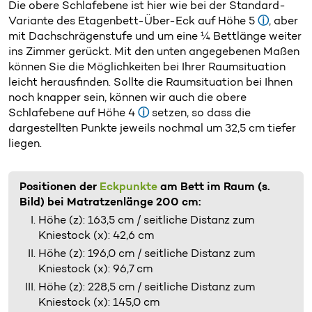
Die obere Schlafebene ist hier wie bei der Standard-
Variante des Etagenbett-Über-Eck auf Höhe 5
ⓘ
, aber
mit Dachschrägenstufe und um eine ¼ Bettlänge weiter
ins Zimmer gerückt. Mit den unten angegebenen Maßen
können Sie die Möglichkeiten bei Ihrer Raumsituation
leicht herausfinden. Sollte die Raumsituation bei Ihnen
noch knapper sein, können wir auch die obere
Schlafebene auf Höhe 4
ⓘ
setzen, so dass die
dargestellten Punkte jeweils nochmal um 32,5 cm tiefer
liegen.
Positionen der
Eckpunkte
am Bett im Raum (s.
Bild) bei Matratzenlänge 200 cm:
Höhe (z): 163,5 cm / seitliche Distanz zum
Kniestock (x): 42,6 cm
Höhe (z): 196,0 cm / seitliche Distanz zum
Kniestock (x): 96,7 cm
Höhe (z): 228,5 cm / seitliche Distanz zum
Kniestock (x): 145,0 cm