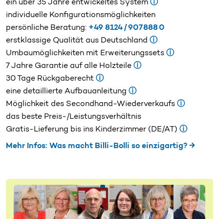
ein über 35 Jahre entwickeltes System
ⓘ
individuelle Konfigurationsmöglichkeiten
persönliche Beratung:
+49 8124 / 907 888 0
erstklassige Qualität aus Deutschland
ⓘ
Umbaumöglichkeiten mit Erweiterungssets
ⓘ
7 Jahre Garantie auf alle Holzteile
ⓘ
30 Tage Rückgaberecht
ⓘ
eine detaillierte Aufbauanleitung
ⓘ
Möglichkeit des Secondhand-Wiederverkaufs
ⓘ
das beste Preis-/Leistungsverhältnis
Gratis-Lieferung bis ins Kinderzimmer (DE/AT)
ⓘ
Mehr Infos: Was macht Billi-Bolli so einzigartig? →