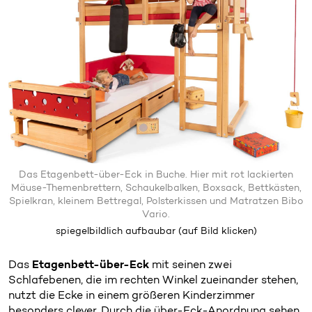
Das Etagenbett-über-Eck in Buche. Hier mit rot lackierten
Mäuse-Themenbrettern
,
Schaukelbalken
,
Boxsack
,
Bettkästen
,
Spielkran
,
kleinem Bettregal
,
Polsterkissen
und
Matratzen Bibo
Vario
.
spiegelbildlich aufbaubar
(auf Bild klicken)
Das
Etagenbett-über-Eck
mit seinen zwei
Schlafebenen, die im rechten Winkel zueinander stehen,
nutzt die Ecke in einem größeren Kinderzimmer
besonders clever. Durch die über-Eck-Anordnung sehen