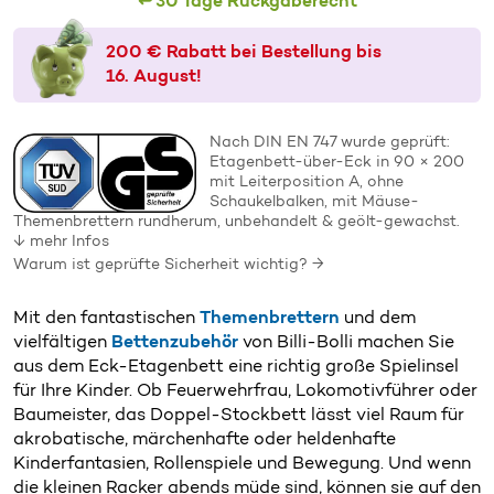
↩️ 30 Tage Rückgaberecht
200 € Rabatt bei Bestellung bis
16. August!
Nach DIN EN 747 wurde geprüft:
Etagenbett-über-Eck in 90 × 200
mit Leiterposition A,
ohne
Schaukel­balken
, mit
Mäuse-
Themenbrettern
rundherum, unbe­handelt & geölt-gewachst.
↓ mehr Infos
Warum ist geprüfte Sicherheit wichtig? →
Mit den fantastischen
Themenbrettern
und dem
vielfältigen
Bettenzubehör
von Billi-Bolli machen Sie
aus dem Eck-Etagenbett eine richtig große Spielinsel
für Ihre Kinder. Ob Feuerwehrfrau, Lokomotivführer oder
Baumeister, das Doppel-Stockbett lässt viel Raum für
akrobatische, märchenhafte oder heldenhafte
Kinderfantasien, Rollenspiele und Bewegung. Und wenn
die kleinen Racker abends müde sind, können sie auf den