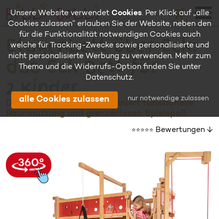
🛒
Unsere Website verwendet
Cookies
. Per Klick auf „alle
Cookies zulassen“ erlauben Sie der Website, neben den
für die Funktionalität notwendigen Cookies auch
Etagenbett-über-Eck:
welche für Tracking-Zwecke sowie personalisierte und
nicht personalisierte Werbung zu verwenden. Mehr zum
das Eck-Bett für
Thema und die Widerrufs-Option finden Sie unter
Datenschutz
.
2 Kinder
nur notwendige zulassen
alle Cookies zulassen
Das Eck-Etagenbett kombiniert funktionelle
Raumnutzung und grenzenlosen Spielspaß
Bewertungen ↓
⭐⭐⭐⭐⭐