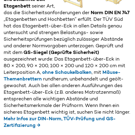
Etagenbett
seiner Art,
das die Sicherheitsanforderungen der
Norm DIN EN 747
„Etagenbetten und Hochbetten“ erfüllt. Der TÜV Süd
hat das Etagenbett-über-Eck in allen Details genau
untersucht und strengen Belastungs- sowie
Sicherheitsprüfungen bezüglich zulässiger Abstände
und anderer Normvorgaben unterzogen. Geprüft und
mit dem
GS-Siegel (Geprüfte Sicherheit)
ausgezeichnet wurde: Das Etagenbett-über-Eck in
80 × 200, 90 × 200, 100 × 200 und 120 × 200 cm mit
Leiterposition A,
ohne Schaukelbalken
, mit
Mäuse-
Themenbrettern
rundherum, unbehandelt und geölt-
gewachst. Auch bei allen anderen Ausführungen des
Etagenbett-über-Eck (z.B. anderes Matratzenmaß)
entsprechen alle wichtigen Abstände und
Sicherheitsmerkmale der Prüfnorm. Wenn Ihnen ein
sicheres Etagenbett wichtig ist, suchen Sie nicht länger.
Mehr Infos zur DIN-Norm, TÜV-Prüfung und GS-
Zertifizierung →