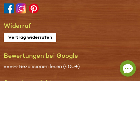
Widerruf
Vertrag widerrufen
Bewertungen bei Google
Rezensionen lesen (400+)
⭐⭐⭐⭐⭐
Spenden­projekte
Wir haben bisher
170.000 €
an
Hilfsprojekte für Kinder
in Not
gespendet.
Mehr
Häufige Fragen (FAQ)
Sitemap unserer Website
AGB